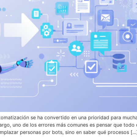
utomatización se ha convertido en una prioridad para much
bargo, uno de los errores más comunes es pensar que todo
emplazar personas por bots, sino en saber qué procesos […